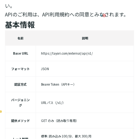
い。
APIのご利用は、API利用規約への同意とみなされます。
基本情報
名前
説明
Base URL
https://tayori.com/external/api/v1/
フォーマット
JSON
認証方式
Bearer Token（APIキー）
バージョニン
URL パス（/v1/）
グ
提供メソッド
GET のみ（読み取り専用）
標準: 読み込み 100/分、最大 300/月
レート制限