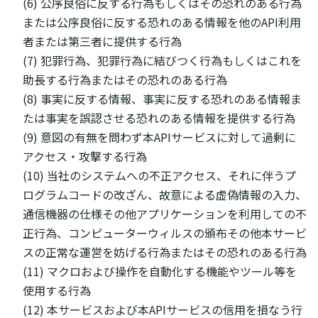
(6) 公序良俗に反する行為もしくはその恐れのある行為
または公序良俗に反する恐れのある情報を他のAPI利用
者または第三者に提供する行為
(7) 犯罪行為、犯罪行為に結びつく行為もしくはこれを
助長する行為またはその恐れのある行為
(8) 事実に反する情報、事実に反する恐れのある情報ま
たは事実を誤認させる恐れのある情報を提供する行為
(9) 意図の有無を問わず本APIサービスに対して過剰に
アクセス・攻撃する行為
(10) 当社のシステムへの不正アクセス、それに伴うプ
ログラムコードの改ざん、故意による虚偽情報の入力、
通信機器の仕様その他アプリケーションを利用しての不
正行為、コンピューターウィルスの頒布その他本サービ
スの正常な運営を妨げる行為またはその恐れのある行為
(11) マクロおよび操作を自動化する機能やツール等を
使用する行為
(12) 本サービスおよび本APIサービスの信用を損なう行