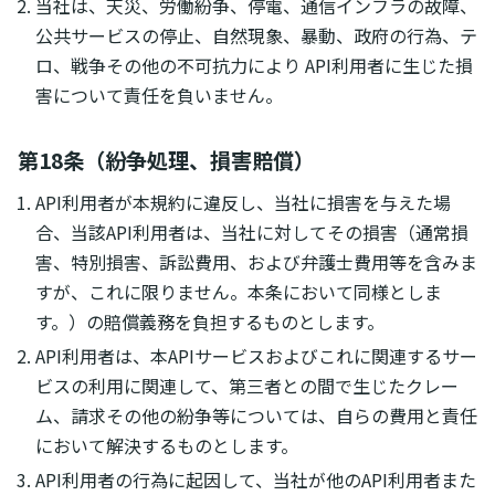
当社は、天災、労働紛争、停電、通信インフラの故障、
公共サービスの停止、自然現象、暴動、政府の行為、テ
ロ、戦争その他の不可抗力により API利用者に生じた損
害について責任を負いません。
第18条（紛争処理、損害賠償）
API利用者が本規約に違反し、当社に損害を与えた場
合、当該API利用者は、当社に対してその損害（通常損
害、特別損害、訴訟費用、および弁護士費用等を含みま
すが、これに限りません。本条において同様としま
す。）の賠償義務を負担するものとします。
API利用者は、本APIサービスおよびこれに関連するサー
ビスの利用に関連して、第三者との間で生じたクレー
ム、請求その他の紛争等については、自らの費用と責任
において解決するものとします。
API利用者の行為に起因して、当社が他のAPI利用者また