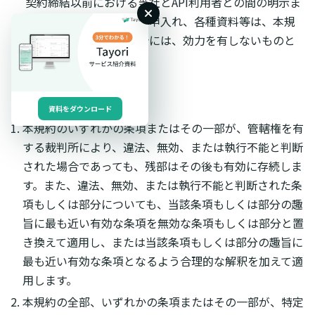
契約締結以前における当社とAPI利用者との間の明示ま
たは黙示の合意、協議、申入れ、各種資料等は、本規
約の内容と相違する場合には、効力を有しないものと
します。
第22条（分離可能性）
資料をダウンロード
本規約のいずれかの条項またはその一部が、管轄権を有
する裁判所により、違法、無効、または執行不能と判断
された場合であっても、残部はその後も有効に存続しま
す。また、違法、無効、または執行不能と判断された条
項もしくは部分についても、当該条項もしくは部分の趣
旨に最も近い有効な条項を無効な条項もしくは部分と置
き換えて適用し、または当該条項もしくは部分の趣旨に
最も近い有効な条項となるよう合理的な解釈を加えて適
用します。
本規約の全部、いずれかの条項またはその一部が、特定